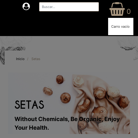
0
Carro vacío
Inicio
/
Setas
SETAS
Without Chemicals, Be Organic, Enjoy
Your Health.