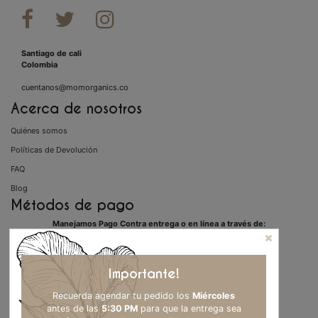



Santiago de cali
Colombia
cuentanos@momorganics.co
Acerca de nosotros
Quiénes somos
Políticas de Devolución
FAQ
Blog
Métodos de pago
Manejamos Pago Contra entrega o en línea a través de:
Importante!
Recuerda agendar tu pedido los
Miércoles
antes de las
5:30 PM
para que la entrega sea