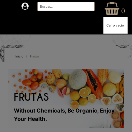
0
Carro vacío
Inicio
/
Frutas
FRUTAS
Without Chemicals, Be Organic, Enjoy
Your Health.