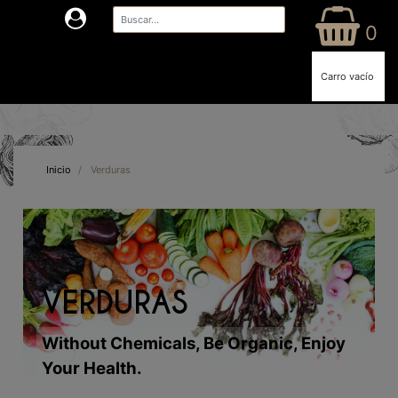
0
Carro vacío
Inicio
/
Verduras
VERDURAS
Without Chemicals, Be Organic, Enjoy
Your Health.