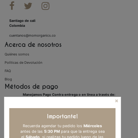



Santiago de cali
Colombia
cuentanos@momorganics.co
Acerca de nosotros
Quiénes somos
Políticas de Devolución
FAQ
Blog
Métodos de pago
Manejamos Pago Contra entrega o en línea a través de:
Importante!
Recuerda agendar tu pedido los
Miércoles
antes de las
5:30 PM
para que la entrega sea
el
Sábado
, si realizas tu pedido luego de las