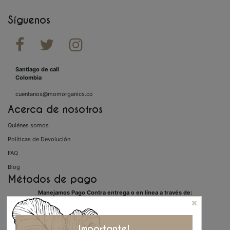
Síguenos



Santiago de cali
Colombia
cuentanos@momorganics.co
Acerca de nosotros
Quiénes somos
Políticas de Devolución
FAQ
Blog
Métodos de pago
Manejamos Pago Contra entrega o en línea a través de:
Importante!