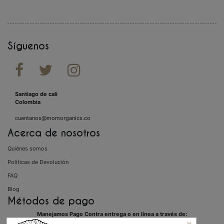
Síguenos



Santiago de cali
Colombia
cuentanos@momorganics.co
Acerca de nosotros
Quiénes somos
Políticas de Devolución
FAQ
Blog
Métodos de pago
Manejamos Pago Contra entrega o en línea a través de: