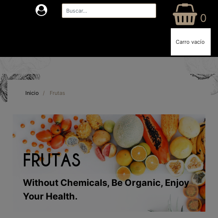
0
Carro vacío
Inicio
/
Frutas
FRUTAS
Without Chemicals, Be Organic, Enjoy
Your Health.